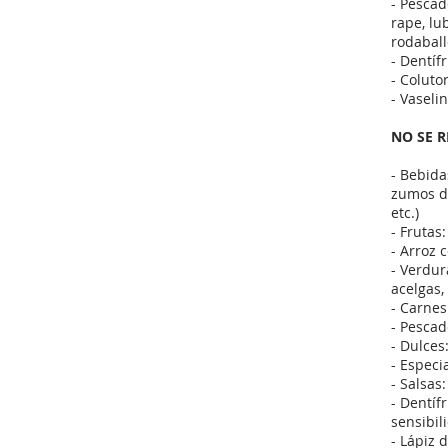
- Pescad
rape, lu
rodaball
- Dentíf
- Coluto
- Vaseli
NO SE 
- Bebidas
zumos de
etc.)
- Frutas
- Arroz 
- Verdur
acelgas,
- Carnes
- Pescad
- Dulces
- Especi
- Salsas
- Dentífr
sensibil
- Lápiz 