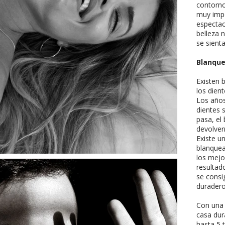
contorno
muy impo
espectac
belleza 
se sienta
Blanqu
Existen 
los dien
Los años
dientes 
pasa, el
devolver
Existe u
blanque
los mejo
resultad
se consi
durader
Con una 
casa dur
hasta 5 