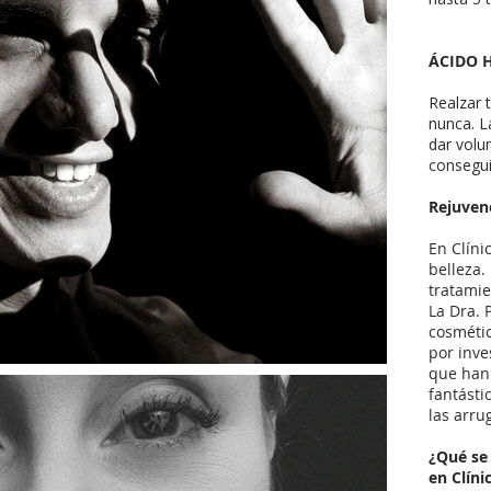
​ÁCIDO
Realzar 
nunca. L
dar volu
consegui
Rejuven
En Clíni
belleza.
tratamie
La Dra. 
cosmétic
por inve
que han
fantástic
las arru
¿Qué se
en Clíni