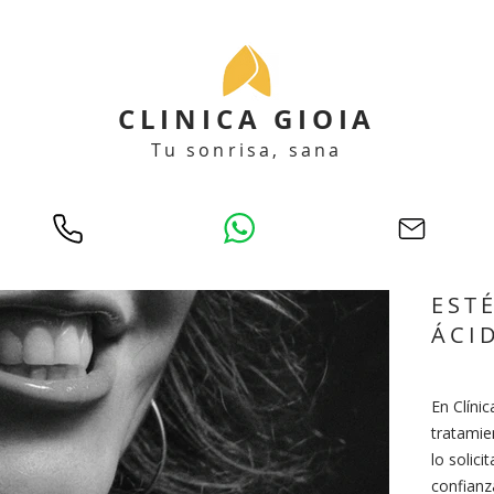
CLINICA GIOIA
Tu sonrisa, sana
EST
ÁCI
En Clíni
tratamie
lo solici
confianz