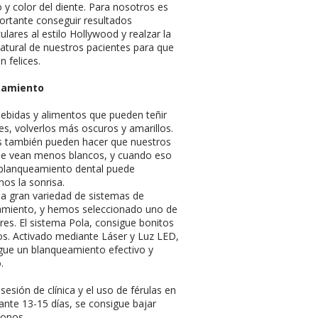
 y color del diente. Para nosotros es
rtante conseguir resultados
ulares al estilo Hollywood y realzar la
natural de nuestros pacientes para que
n felices.
eamiento
bebidas y alimentos que pueden teñir
tes, volverlos más oscuros y amarillos.
 también pueden hacer que nuestros
se vean menos blancos, y cuando eso
 blanqueamiento dental puede
nos la sonrisa.
na gran variedad de sistemas de
amiento, y hemos seleccionado uno de
res. El sistema Pola, consigue bonitos
os. Activado mediante Láser y Luz LED,
gue un blanqueamiento efectivo y
o.
sesión de clínica y el uso de férulas en
ante 13-15 días, se consigue bajar
tonos.