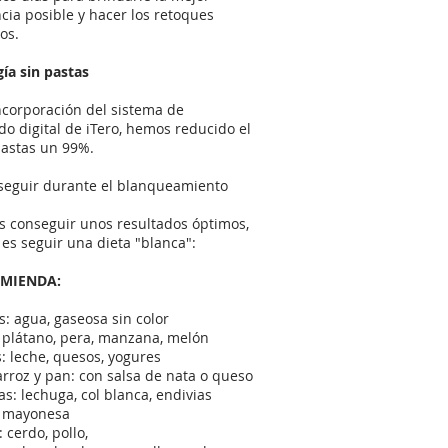
cia posible y hacer los retoques
ios.
ía sin pastas
ncorporación del sistema de
o digital de iTero, hemos reducido el
pastas un 99%.
 seguir durante el blanqueamiento
s conseguir unos resultados óptimos,
 es seguir una dieta "blanca":
OMIENDA:
s: agua, gaseosa sin color
: plátano, pera, manzana, melón
s: leche, quesos, yogures
 arroz y pan: con salsa de nata o queso
as: lechuga, col blanca, endivias
s: mayonesa
: cerdo, pollo,