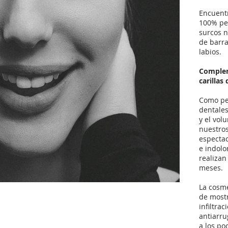
Encuentr
100% per
surcos n
de barra
labios.
Complem
carillas
Como pe
dentales
y el vol
nuestros
espectac
e indolo
realizan
meses.
La cosmé
de mostr
infiltra
antiarru
a los po