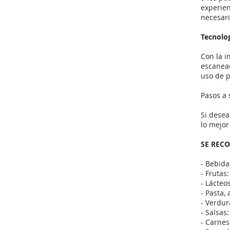
experien
necesar
Tecnolog
Con la i
escanead
uso de 
Pasos a
Si desea
lo mejor
SE REC
- Bebida
- Frutas
- Lácteo
- Pasta,
- Verdur
- Salsa
- Carnes