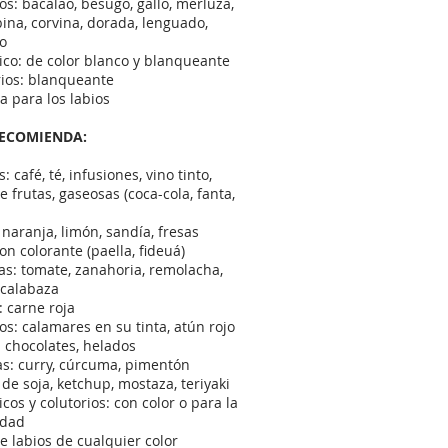
os: bacalao, besugo, gallo, merluza,
bina, corvina, dorada, lenguado,
o
rico: de color blanco y blanqueante
rios: blanqueante
na para los labios
RECOMIENDA:
: café, té, infusiones, vino tinto,
 frutas, gaseosas (coca-cola, fanta,
: naranja, limón, sandía, fresas
con colorante (paella, fideuá)
as: tomate, zanahoria, remolacha,
 calabaza
: carne roja
os: calamares en su tinta, atún rojo
: chocolates, helados
as: curry, cúrcuma, pimentón
: de soja, ketchup, mostaza, teriyaki
icos y colutorios: con color o para la
idad
de labios de cualquier color