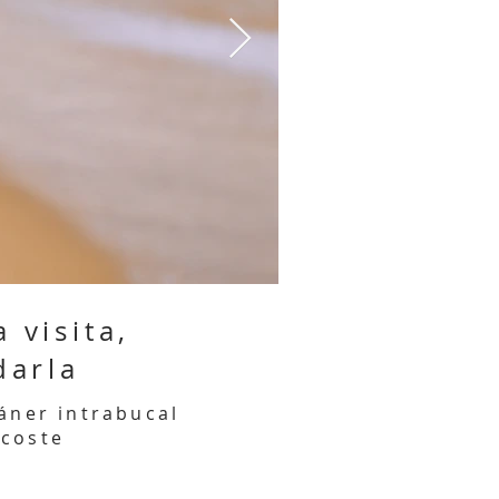
 visita,
darla
cáner intrabucal
 coste